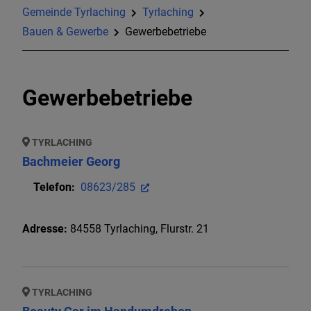
Gemeinde Tyrlaching
Tyrlaching
Projekte
Bauen & Gewerbe
Gewerbebetriebe
Familie, Bildung und Soziales
Gewerbebetriebe
Vereine, Verbände und Gruppen
Kirchen & Pfarrämter
TYRLACHING
Bachmeier Georg
Freizeit und Kultur
Telefon:
08623/285
Bauen & Gewerbe
Adresse:
84558
Tyrlaching
,
Flurstr. 21
Sturzflut- Risikomanagement
TYRLACHING