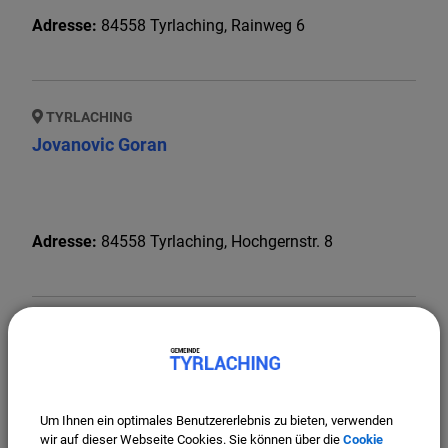
Adresse:
84558
Tyrlaching
,
Rainweg 6
TYRLACHING
Jovanovic Goran
Adresse:
84558
Tyrlaching
,
Hochgernstr. 8
TYRLACHING
Karl Reiner
Um Ihnen ein optimales Benutzererlebnis zu bieten, verwenden
wir auf dieser Webseite Cookies. Sie können über die
Cookie