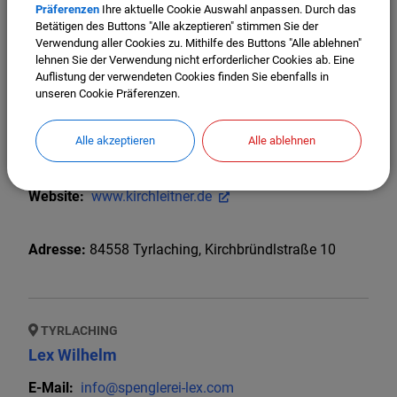
Adresse:
84558
Tyrlaching
,
Oberbucher Str. 10
Präferenzen
Ihre aktuelle Cookie Auswahl anpassen. Durch das
Betätigen des Buttons "Alle akzeptieren" stimmen Sie der
Verwendung aller Cookies zu. Mithilfe des Buttons "Alle ablehnen"
lehnen Sie der Verwendung nicht erforderlicher Cookies ab. Eine
Auflistung der verwendeten Cookies finden Sie ebenfalls in
TYRLACHING
unseren Cookie Präferenzen.
Kirchleitner Frank
Alle akzeptieren
Alle ablehnen
E-Mail:
zimmerei@kirchleitner.de
Telefon:
086231088
Website:
www.kirchleitner.de
Adresse:
84558
Tyrlaching
,
Kirchbründlstraße 10
TYRLACHING
Lex Wilhelm
E-Mail:
info@spenglerei-lex.com