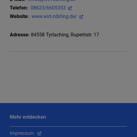
Telefon:
08623/6605353
Website:
www.wirt-zdirling.de/
Adresse:
84558
Tyrlaching
,
Rupertistr. 17
Mehr entdecken
Impressum