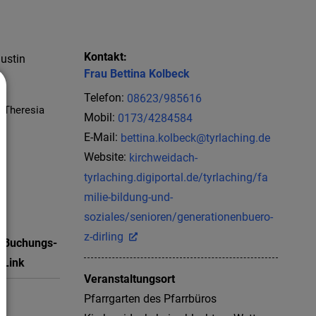
Kontakt:
ustin
Frau
Bettina
Kolbeck
Telefon:
08623/985616
e Theresia
Mobil:
0173/4284584
E-Mail:
bettina.kolbeck@tyrlaching.de
Website:
kirchweidach-
tyrlaching.digiportal.de/tyrlaching/fa
milie-bildung-und-
soziales/senioren/generationenbuero-
z-dirling
Buchungs-
Link
Veranstaltungsort
Pfarrgarten des Pfarrbüros