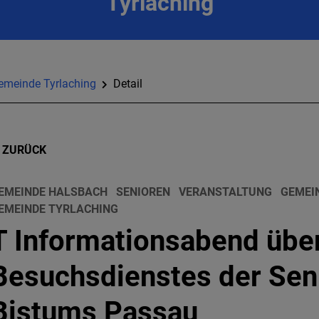
Tyrlaching
emeinde Tyrlaching
Detail
ZURÜCK
EMEINDE HALSBACH
SENIOREN
VERANSTALTUNG
GEMEI
EMEINDE TYRLACHING
T Informationsabend übe
Besuchsdienstes der Sen
Bistums Passau