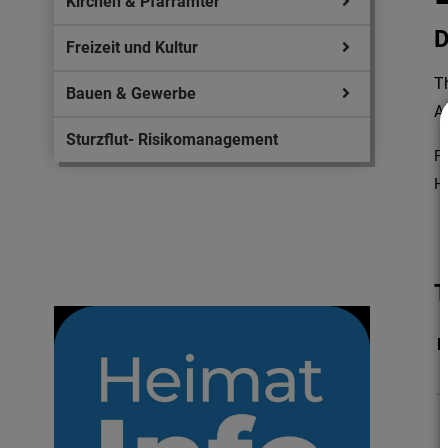
Kirchen & Pfarrämter
D
Freizeit und Kultur
T
Bauen & Gewerbe
Au
Sturzflut- Risikomanagement
Fü
Ho
T
D