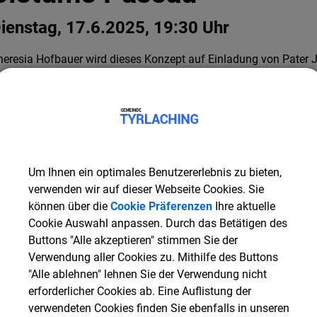
ienstag, 17.6.2025, 19:30 Uhr
heresia Hofbauer wird dieses Konzept auf Einladung von Pater J
gustin vorstellen.
r den Besuchsdienst gibt es eine gute und fundierte Einweisung, di
fbauer ebenfalls vorstellen wird.
Um Ihnen ein optimales Benutzererlebnis zu bieten,
verwenden wir auf dieser Webseite Cookies. Sie
ermine
können über die
Cookie Präferenzen
Ihre aktuelle
Cookie Auswahl anpassen. Durch das Betätigen des
Buttons "Alle akzeptieren" stimmen Sie der
atum
Uhrzeit
Verwendung aller Cookies zu. Mithilfe des Buttons
"Alle ablehnen" lehnen Sie der Verwendung nicht
erforderlicher Cookies ab. Eine Auflistung der
verwendeten Cookies finden Sie ebenfalls in unseren